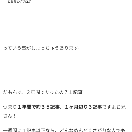
とあるヒゲブロガ
ー
っていう事がしょっちゅうあります。
だもんで、２年間でたったの７１記事。
つまり
１年間で約３５記事
、
１ヶ月辺り３記事
ですよお兄
さん！
一週間に１記事以下なら、どんな
めんどくさがりな
人でも