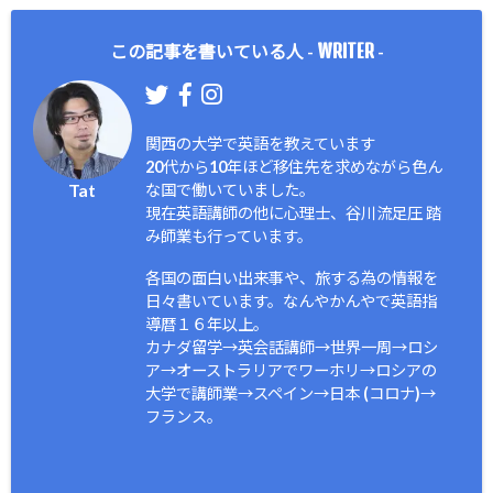
WRITER
この記事を書いている人 -
-
関西の大学で英語を教えています
20代から10年ほど移住先を求めながら色ん
Tat
な国で働いていました。
現在英語講師の他に心理士、谷川流足圧 踏
み師業も行っています。
各国の面白い出来事や、旅する為の情報を
日々書いています。なんやかんやで英語指
導暦１６年以上。
カナダ留学→英会話講師→世界一周→ロシ
ア→オーストラリアでワーホリ→ロシアの
大学で講師業→スペイン→日本 (コロナ)→
フランス。