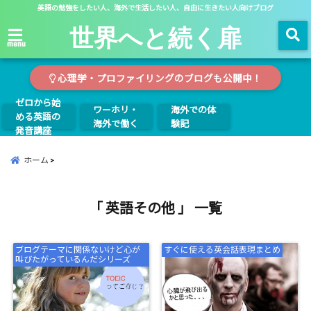
英語の勉強をしたい人、海外で生活したい人、自由に生きたい人向けブログ
世界へと続く扉
menu
心理学・プロファイリングのブログも公開中！
ゼロから始
ワーホリ・
海外での体
める英語の
海外で働く
験記
発音講座
ホーム
「 英語その他 」 一覧
ブログテーマに関係ないけど心が
すぐに使える英会話表現まとめ
叫びたがっているんだシリーズ