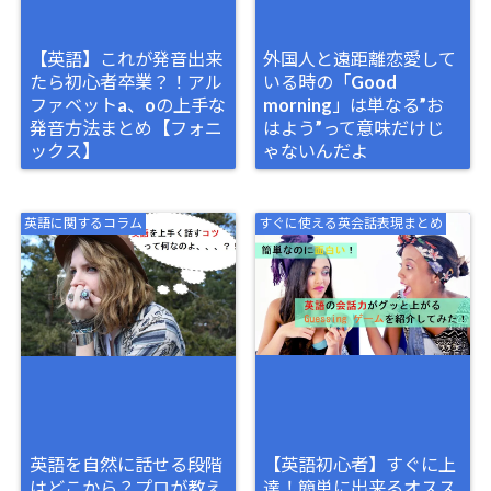
【英語】これが発音出来
外国人と遠距離恋愛して
たら初心者卒業？！アル
いる時の「Good
ファベットa、oの上手な
morning」は単なる”お
発音方法まとめ【フォニ
はよう”って意味だけじ
ックス】
ゃないんだよ
英語に関するコラム
すぐに使える英会話表現まとめ
英語を自然に話せる段階
【英語初心者】すぐに上
はどこから？プロが教え
達！簡単に出来るオスス