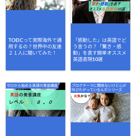
TOEICって実際海外で通
「感動した」は英語でど
用するの？世界中の友達
う言うの？「驚き・感
２１人に聞いてみた！
動」を表す簡単オススメ
英語表現10選
ゼロから始める英語の発音講座
ブログテーマに関係ないけど心が
叫びたがっているんだシリーズ