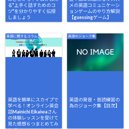
る”上手く話すためのコ
メの英語コミュニケーシ
ツ”を分かりやすく伝授
ョンゲームのやり方解説
しましょう
【guessingゲーム】
英語に関するコラム
英語のジョーク集
英語を簡単にスカイプで
英語の発音・音読練習の
学べる！オンライン英会
為のジョーク集【目次】
話Mainichi Eikaiwaさん
の体験レッスンを受けて
見た感想６つまとめてみ