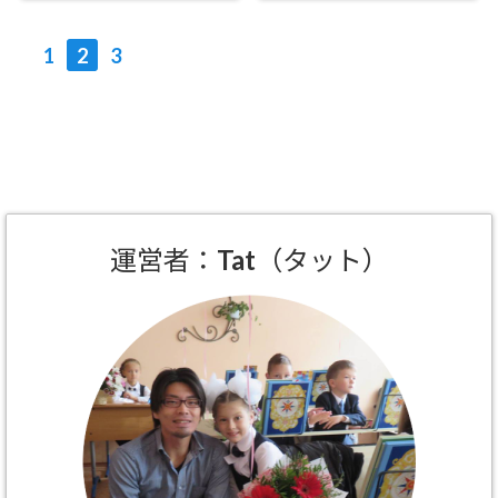
たぜ
1
2
3
運営者：Tat（タット）