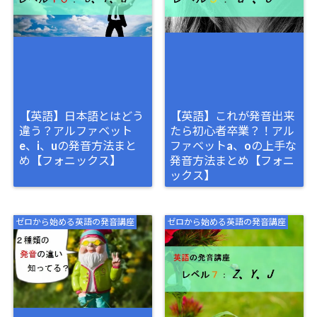
【英語】日本語とはどう
【英語】これが発音出来
違う？アルファベット
たら初心者卒業？！アル
e、i、uの発音方法まと
ファベットa、oの上手な
め【フォニックス】
発音方法まとめ【フォニ
ックス】
ゼロから始める英語の発音講座
ゼロから始める英語の発音講座