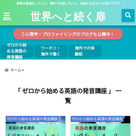
英語の勉強をしたい人、海外で生活したい人、自由に生きたい人向けブログ
世界へと続く扉
menu
心理学・プロファイリングのブログも公開中！
ゼロから始
ワーホリ・
海外での体
める英語の
海外で働く
験記
発音講座
ホーム
「 ゼロから始める英語の発音講座 」 一
覧
ゼロから始める英語の発音講座
ゼロから始める英語の発音講座