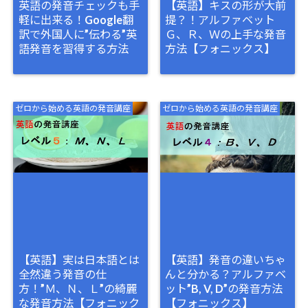
英語の発音チェックも手
【英語】キスの形が大前
軽に出来る！Google翻
提？！アルファベット
訳で外国人に”伝わる”英
Ｇ、Ｒ、Ｗの上手な発音
語発音を習得する方法
方法【フォニックス】
ゼロから始める英語の発音講座
ゼロから始める英語の発音講座
【英語】実は日本語とは
【英語】発音の違いちゃ
全然違う発音の仕
んと分かる？アルファベ
方！”Ｍ、Ｎ、Ｌ”の綺麗
ット”B, V, D”の発音方法
な発音方法【フォニック
【フォニックス】