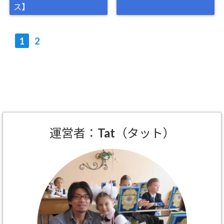
ス】
1
2
運営者：Tat（タット）