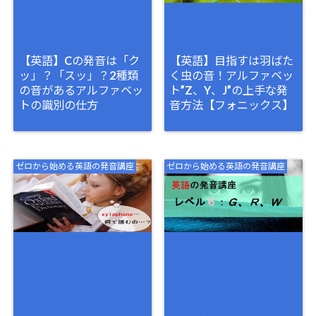
【英語】Cの発音は「ク
【英語】目指すは羽ばた
ッ」？「スッ」？2種類
く虫の音！アルファベッ
の音があるアルファベッ
ト”Z、Y、J”の上手な発
トの識別の仕方
音方法【フォニックス】
ゼロから始める英語の発音講座
ゼロから始める英語の発音講座