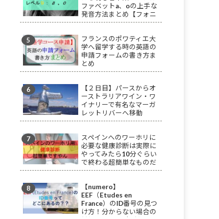
ファベットa、oの上手な
発音方法まとめ【フォニ
ックス】
フランスのポワティエ大
学へ留学する時の英語の
申請フォームの書き方ま
とめ
【２日目】パースからオ
ーストラリアワイン・ワ
イナリーで有名なマーガ
レットリバーへ移動
スペインへのワーホリに
必要な健康診断は実際に
やってみたら10分ぐらい
で終わる超簡単なものだ
った
【numero】
EEF（Etudes en
France）のID番号の見つ
け方！分からない場合の