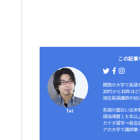
この記事
関西の大学で英語
20代から10年
現在英語講師の他
各国の面白い出来
Tat
語指導暦１６年以
カナダ留学→英会
アの大学で講師業→