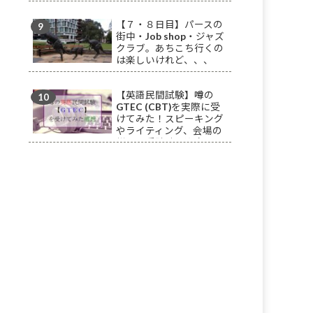
対処法【VISA申請】
【７・８日目】パースの
街中・Job shop・ジャズ
クラブ。あちこち行くの
は楽しいけれど、、、
【英語民間試験】噂の
GTEC (CBT)を実際に受
けてみた！スピーキング
やライティング、会場の
様子と受験時に注意する
べきポイント