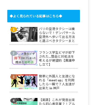
◆よく見られている記事はこちら◆
バリの空港タクシーは乗
らないで！デンパサール
空港外へ歩いて出る方法
と選ぶべきタクシーまと
め
フランス学生ビザが却下
された…理由と対処法を
考えるが絶望的【異議申
し立て】
簡単に外国人と友達にな
れる「meet up」を利用
したら一瞬で７人友達が
出来た in 神戸
【英語】これが発音出来
たら初心者卒業？！アル