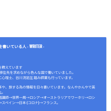
WRITER
を書いている人 -
-
を教えています
ほど移住先を求めながら色んな国で働いていました。
に心理士、谷川流足圧 踏み師業も行っています。
事や、旅する為の情報を日々書いています。なんやかんやで英
上。
話講師→世界一周→ロシア→オーストラリアでワーホリ→ロシ
スペイン→日本 (コロナ)→フランス。